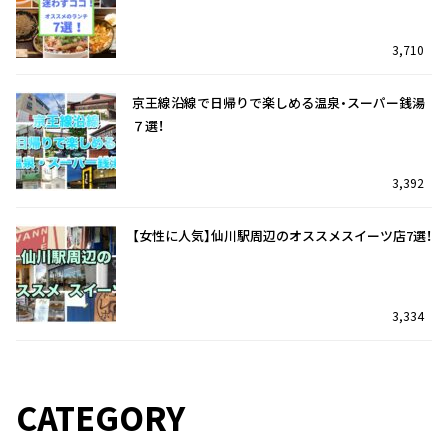
3,710
京王線沿線で日帰りで楽しめる温泉・スーパー銭湯
７選！
3,392
【女性に人気】仙川駅周辺のオススメスイーツ店7選！
3,334
仙川駅を訪れたら迷わずココ！オススメのランチ7
仙川駅を訪れたら迷わずココ！オススメのランチ7
選！
選！
CATEGORY