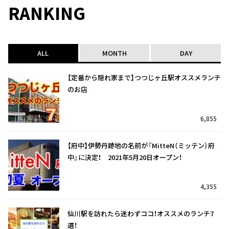
RANKING
ALL
MONTH
DAY
【定番から隠れ家まで】つつじヶ丘駅オススメランチ
のお店
6,855
【府中】伊勢丹跡地の名前が『MitteN（ミッテン）府
中』に決定！ 2021年5月20日オープン！
4,355
仙川駅を訪れたら迷わずココ！オススメのランチ7
選！