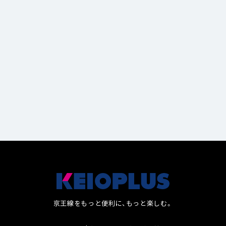
笹塚駅周辺でオススメの美味しいランチが食べられ
【女性に人気】聖蹟桜ヶ丘駅周辺のオススメスイーツ
るお店
店5選！
13
1
京王線をもっと便利に、もっと楽しむ。