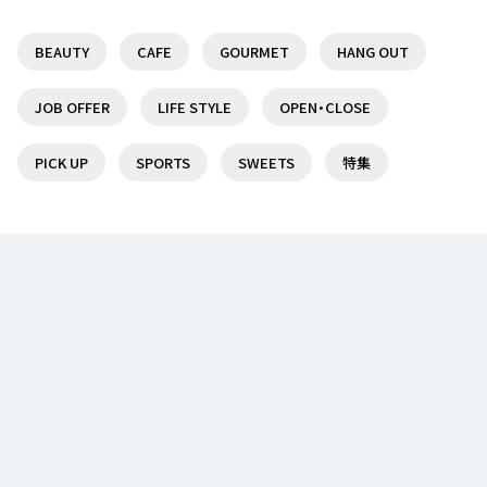
35
5
BEAUTY
CAFE
GOURMET
HANG OUT
京王線沿線で日帰りで楽しめる温泉・スーパー銭湯
【定番から隠れ家まで】つつじヶ丘駅オススメランチ
７選！
のお店
JOB OFFER
LIFE STYLE
OPEN・CLOSE
17
2
PICK UP
SPORTS
SWEETS
特集
聖蹟桜ヶ丘駅でオススメのランチ5選♪
調布駅前の複合商業施設『トリエ京王調布』を特集
♪
14
1
ランチならここ！分倍河原駅周辺のオススメランチ
京王線沿線で日帰りで楽しめる温泉・スーパー銭湯
５選！
７選！
14
1