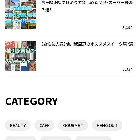
京王線沿線で日帰りで楽しめる温泉・スーパー銭湯
７選！
3,392
【女性に人気】仙川駅周辺のオススメスイーツ店7選！
3,334
仙川駅を訪れたら迷わずココ！オススメのランチ7
仙川駅を訪れたら迷わずココ！オススメのランチ7
選！
選！
CATEGORY
35
5
BEAUTY
CAFE
GOURMET
HANG OUT
京王線沿線で日帰りで楽しめる温泉・スーパー銭湯
【定番から隠れ家まで】つつじヶ丘駅オススメランチ
７選！
のお店