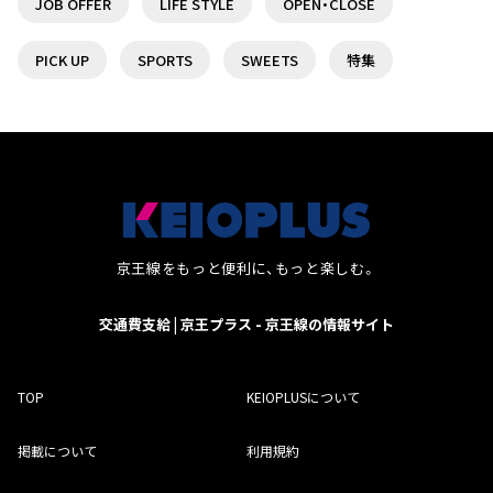
JOB OFFER
LIFE STYLE
OPEN・CLOSE
17
2
PICK UP
SPORTS
SWEETS
特集
聖蹟桜ヶ丘駅でオススメのランチ5選♪
調布駅前の複合商業施設『トリエ京王調布』を特集
♪
14
1
ランチならここ！分倍河原駅周辺のオススメランチ
京王線沿線で日帰りで楽しめる温泉・スーパー銭湯
京王線をもっと便利に、もっと楽しむ。
５選！
７選！
交通費支給 | 京王プラス - 京王線の情報サイト
14
1
笹塚駅周辺でオススメの美味しいランチが食べられ
【女性に人気】聖蹟桜ヶ丘駅周辺のオススメスイーツ
TOP
KEIOPLUSについて
るお店
店5選！
掲載について
利用規約
13
1