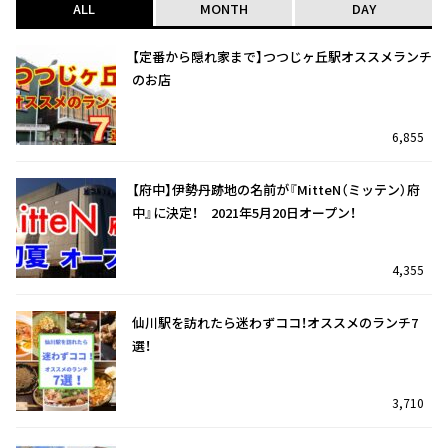
ALL
MONTH
DAY
【定番から隠れ家まで】つつじヶ丘駅オススメランチ
のお店
6,855
【府中】伊勢丹跡地の名前が『MitteN（ミッテン）府
中』に決定！ 2021年5月20日オープン！
4,355
仙川駅を訪れたら迷わずココ！オススメのランチ7
選！
3,710