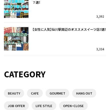
７選！
3,392
【女性に人気】仙川駅周辺のオススメスイーツ店7選！
3,334
仙川駅を訪れたら迷わずココ！オススメのランチ7
仙川駅を訪れたら迷わずココ！オススメのランチ7
選！
選！
CATEGORY
35
5
BEAUTY
CAFE
GOURMET
HANG OUT
京王線沿線で日帰りで楽しめる温泉・スーパー銭湯
【定番から隠れ家まで】つつじヶ丘駅オススメランチ
７選！
のお店
JOB OFFER
LIFE STYLE
OPEN・CLOSE