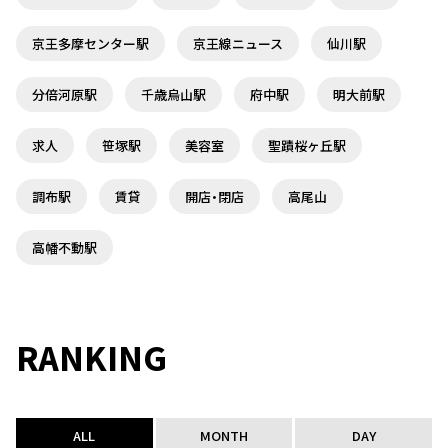
京王多摩センター駅
京王線ニュース
仙川駅
分倍河原駅
千歳烏山駅
府中駅
明大前駅
求人
笹塚駅
美容室
聖蹟桜ヶ丘駅
調布駅
賃貸
開店・閉店
高尾山
高幡不動駅
RANKING
ALL
MONTH
DAY