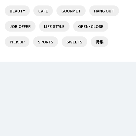
BEAUTY
CAFE
GOURMET
HANG OUT
京王線沿線で日帰りで楽しめる温泉・スーパー銭湯
仙川駅を訪れたら迷わずココ！オススメのランチ7
７選！
選！
JOB OFFER
LIFE STYLE
OPEN・CLOSE
18
5
PICK UP
SPORTS
SWEETS
特集
調布駅前の複合商業施設『トリエ京王調布』を特集
【京王線】調布駅周辺のスーパーマーケット情報まと
♪
め【調布駅】
16
2
聖蹟桜ヶ丘駅でオススメのランチ5選♪
【定番から隠れ家まで】つつじヶ丘駅オススメランチ
のお店
14
2
ランチならここ！分倍河原駅周辺のオススメランチ
京王線沿線で日帰りで楽しめる温泉・スーパー銭湯