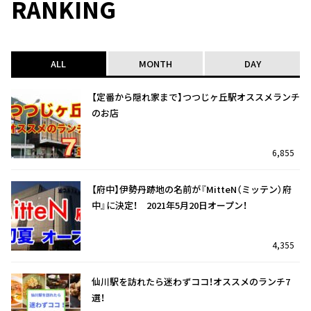
RANKING
ALL
MONTH
DAY
【定番から隠れ家まで】つつじヶ丘駅オススメランチ
のお店
6,855
【府中】伊勢丹跡地の名前が『MitteN（ミッテン）府
中』に決定！ 2021年5月20日オープン！
4,355
仙川駅を訪れたら迷わずココ！オススメのランチ7
選！