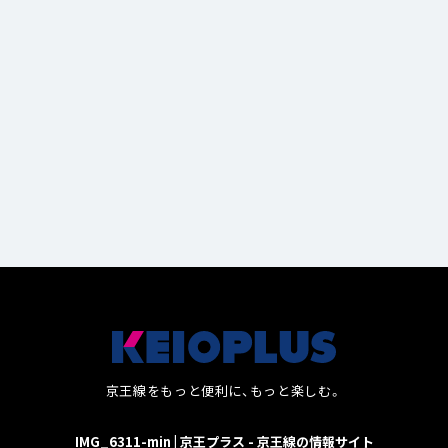
５選！
７選！
14
2
京王線をもっと便利に、もっと楽しむ。
IMG_6311-min | 京王プラス - 京王線の情報サイト