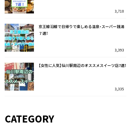
3,710
京王線沿線で日帰りで楽しめる温泉・スーパー銭湯
７選！
3,393
【女性に人気】仙川駅周辺のオススメスイーツ店7選！
3,335
仙川駅を訪れたら迷わずココ！オススメのランチ7
調布駅前の複合商業施設『トリエ京王調布』を特集
選！
♪
CATEGORY
35
5