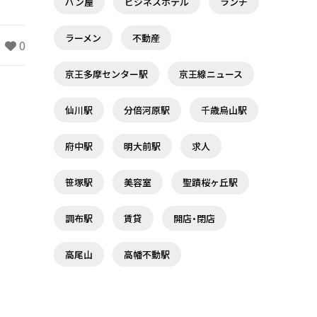
パン屋
ビジネスホテル
ランチ
ラーメン
不動産
0
京王多摩センター駅
京王線ニュース
仙川駅
分倍河原駅
千歳烏山駅
府中駅
明大前駅
求人
笹塚駅
美容室
聖蹟桜ヶ丘駅
調布駅
賃貸
開店・閉店
高尾山
高幡不動駅