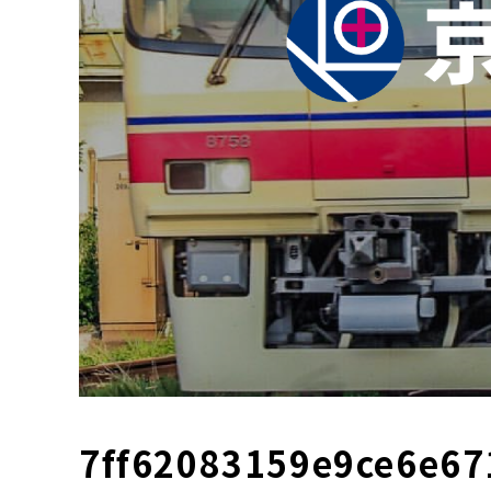
7ff62083159e9ce6e6