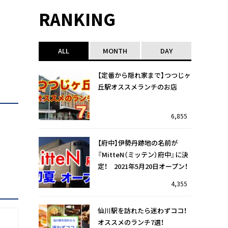
RANKING
ALL
MONTH
DAY
【定番から隠れ家まで】つつじヶ
丘駅オススメランチのお店
6,855
【府中】伊勢丹跡地の名前が
『MitteN（ミッテン）府中』に決
定！ 2021年5月20日オープン！
4,355
仙川駅を訪れたら迷わずココ！
オススメのランチ7選！