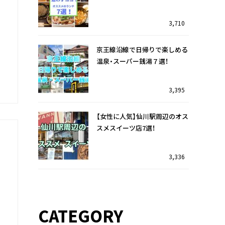
は
3,710
京王線沿線で日帰りで楽しめる
温泉・スーパー銭湯７選！
3,395
【女性に人気】仙川駅周辺のオス
スメスイーツ店7選！
3,336
仙川駅を訪れたら迷わずココ！
調布駅前の複合商業施設『トリ
オススメのランチ7選！
エ京王調布』を特集♪
CATEGORY
33
7