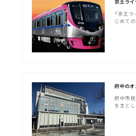
京王ライ
『京王ラ
じめての
府中のオ
府中市民
を主とし