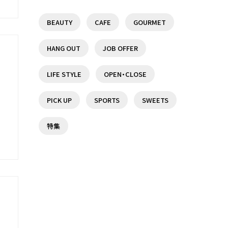
BEAUTY
CAFE
GOURMET
調布駅前の複合商業施設『トリ
京王線沿線で日帰りで楽しめる
エ京王調布』を特集♪
温泉・スーパー銭湯７選！
HANG OUT
JOB OFFER
19
3
LIFE STYLE
OPEN・CLOSE
駅
京王線沿線で日帰りで楽しめる
【京王線】調布駅周辺のスーパー
PICK UP
SPORTS
SWEETS
温泉・スーパー銭湯７選！
マーケット情報まとめ【調布駅】
特集
19
3
聖蹟桜ヶ丘駅でオススメのラン
【女性に人気】仙川駅周辺のオス
チ5選♪
スメスイーツ店7選！
14
2