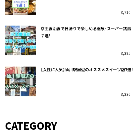
3,710
京王線沿線で日帰りで楽しめる温泉・スーパー銭湯
７選！
3,395
【女性に人気】仙川駅周辺のオススメスイーツ店7選！
3,336
仙川駅を訪れたら迷わずココ！オススメのランチ7
京王線沿線で日帰りで楽しめる温泉・スーパー銭湯
選！
７選！
CATEGORY
33
2