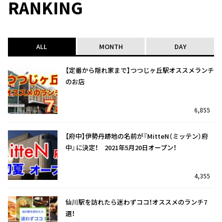
RANKING
ALL
MONTH
DAY
【定番から隠れ家まで】つつじヶ丘駅オススメランチ
のお店
6,855
【府中】伊勢丹跡地の名前が『MitteN（ミッテン）府
中』に決定！ 2021年5月20日オープン！
4,355
仙川駅を訪れたら迷わずココ！オススメのランチ7
選！