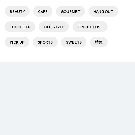
BEAUTY
CAFE
GOURMET
HANG OUT
調布駅前の複合商業施設『トリエ京王調布』を特集
【女性に人気】仙川駅周辺のオススメスイーツ店7選！
♪
JOB OFFER
LIFE STYLE
OPEN・CLOSE
19
1
PICK UP
SPORTS
SWEETS
特集
京王線沿線で日帰りで楽しめる温泉・スーパー銭湯
聖蹟桜ヶ丘駅周辺でオススメのラーメン店5選！
７選！
19
1
聖蹟桜ヶ丘駅でオススメのランチ5選♪
14
笹塚駅周辺でオススメの美味しいランチが食べられ