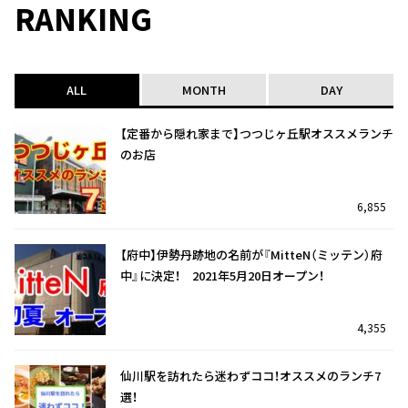
RANKING
ALL
MONTH
DAY
【定番から隠れ家まで】つつじヶ丘駅オススメランチ
のお店
6,855
【府中】伊勢丹跡地の名前が『MitteN（ミッテン）府
中』に決定！ 2021年5月20日オープン！
4,355
仙川駅を訪れたら迷わずココ！オススメのランチ7
選！