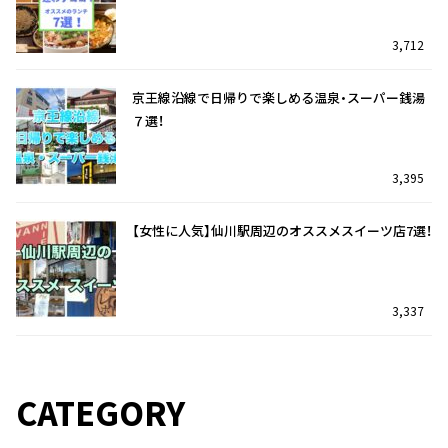
3,712
京王線沿線で日帰りで楽しめる温泉・スーパー銭湯
７選！
3,395
【女性に人気】仙川駅周辺のオススメスイーツ店7選！
3,337
仙川駅を訪れたら迷わずココ！オススメのランチ7
【閉店情報】トイザらス府中駅前店が３月３１日の営
選！
業をもって閉店
CATEGORY
32
2