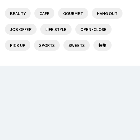
BEAUTY
CAFE
GOURMET
HANG OUT
調布駅前の複合商業施設『トリエ京王調布』を特集
【話題の高級食パン】京王線沿線でオススメの高級
♪
食パン販売店5選！
JOB OFFER
LIFE STYLE
OPEN・CLOSE
19
1
PICK UP
SPORTS
SWEETS
特集
京王線沿線で日帰りで楽しめる温泉・スーパー銭湯
【女性に人気】仙川駅周辺のオススメスイーツ店7選！
７選！
18
1
聖蹟桜ヶ丘駅でオススメのランチ5選♪
【女性に人気】聖蹟桜ヶ丘駅周辺のオススメスイーツ
店5選！
14
1
笹塚駅周辺でオススメの美味しいランチが食べられ