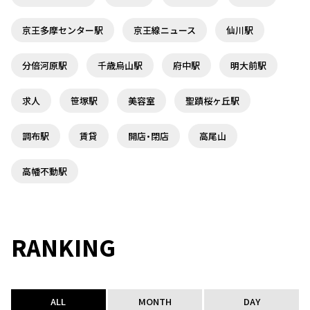
京王多摩センター駅
京王線ニュース
仙川駅
分倍河原駅
千歳烏山駅
府中駅
明大前駅
求人
笹塚駅
美容室
聖蹟桜ヶ丘駅
調布駅
賃貸
開店・閉店
高尾山
高幡不動駅
RANKING
ALL
MONTH
DAY