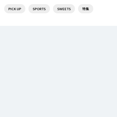
19
1
PICK UP
SPORTS
SWEETS
特集
京王線沿線で日帰りで楽しめる温泉・スーパー銭湯
聖蹟桜ヶ丘駅周辺でオススメのラーメン店5選！
７選！
19
1
聖蹟桜ヶ丘駅でオススメのランチ5選♪
京王線沿線で日帰りで楽しめる温泉・スーパー銭湯
７選！
14
1
笹塚駅周辺でオススメの美味しいランチが食べられ
るお店
13