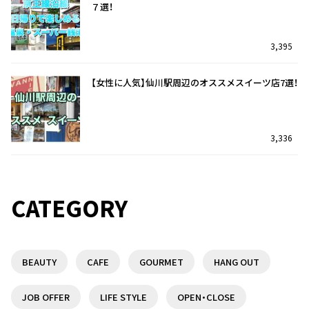
７選！
3,395
【女性に人気】仙川駅周辺のオススメスイーツ店7選！
3,336
仙川駅を訪れたら迷わずココ！オススメのランチ7
仙川駅を訪れたら迷わずココ！オススメのランチ7
選！
選！
CATEGORY
33
2
BEAUTY
CAFE
GOURMET
HANG OUT
調布駅前の複合商業施設『トリエ京王調布』を特集
【閉店情報】トイザらス府中駅前店が３月３１日の営
♪
業をもって閉店
JOB OFFER
LIFE STYLE
OPEN・CLOSE