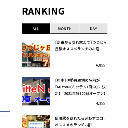
RANKING
ALL
MONTH
DAY
【定番から隠れ家まで】つつじヶ
丘駅オススメランチのお店
6,855
【府中】伊勢丹跡地の名前が
『MitteN（ミッテン）府中』に決
定！ 2021年5月20日オープン！
4,355
仙川駅を訪れたら迷わずココ！
オススメのランチ7選！