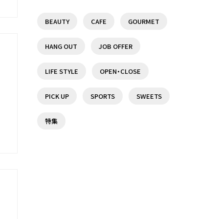
BEAUTY
CAFE
GOURMET
調布駅前の複合商業施設『トリ
京王線沿線で日帰りで楽しめる
エ京王調布』を特集♪
温泉・スーパー銭湯７選！
HANG OUT
JOB OFFER
19
3
LIFE STYLE
OPEN・CLOSE
を
京王線沿線で日帰りで楽しめる
【京王線】調布駅周辺のスーパー
PICK UP
SPORTS
SWEETS
温泉・スーパー銭湯７選！
マーケット情報まとめ【調布駅】
特集
19
3
聖蹟桜ヶ丘駅でオススメのラン
【女性に人気】仙川駅周辺のオス
チ5選♪
スメスイーツ店7選！
14
2
ー