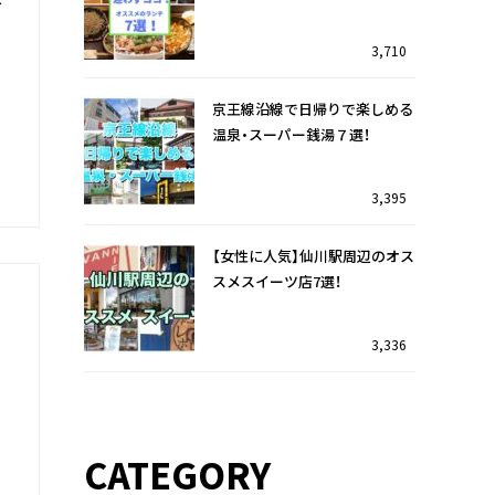
お
3,710
足
京王線沿線で日帰りで楽しめる
温泉・スーパー銭湯７選！
3,395
【女性に人気】仙川駅周辺のオス
スメスイーツ店7選！
3,336
仙川駅を訪れたら迷わずココ！
調布駅前の複合商業施設『トリ
オススメのランチ7選！
エ京王調布』を特集♪
CATEGORY
33
7