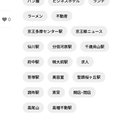
パン屋
ビジネスホテル
ランチ
ラーメン
不動産
0
京王多摩センター駅
京王線ニュース
仙川駅
分倍河原駅
千歳烏山駅
府中駅
明大前駅
求人
笹塚駅
美容室
聖蹟桜ヶ丘駅
調布駅
賃貸
開店・閉店
高尾山
高幡不動駅