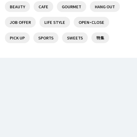
BEAUTY
CAFE
GOURMET
HANG OUT
調布駅前の複合商業施設『トリエ京王調布』を特集
【閉店情報】トイザらス府中駅前店が３月３１日の営
♪
業をもって閉店
JOB OFFER
LIFE STYLE
OPEN・CLOSE
19
1
PICK UP
SPORTS
SWEETS
特集
京王線沿線で日帰りで楽しめる温泉・スーパー銭湯
聖蹟桜ヶ丘駅周辺でオススメのラーメン店5選！
７選！
19
1
聖蹟桜ヶ丘駅でオススメのランチ5選♪
京王線沿線で日帰りで楽しめる温泉・スーパー銭湯
７選！
14
1
笹塚駅周辺でオススメの美味しいランチが食べられ