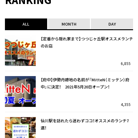
ALL
MONTH
DAY
【定番から隠れ家まで】つつじヶ丘駅オススメランチ
のお店
6,855
【府中】伊勢丹跡地の名前が『MitteN（ミッテン）府
中』に決定！ 2021年5月20日オープン！
4,355
仙川駅を訪れたら迷わずココ！オススメのランチ7
選！