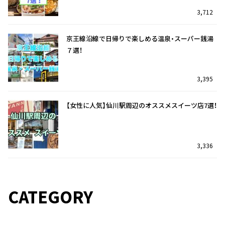
3,712
京王線沿線で日帰りで楽しめる温泉・スーパー銭湯
７選！
3,395
【女性に人気】仙川駅周辺のオススメスイーツ店7選！
3,336
仙川駅を訪れたら迷わずココ！オススメのランチ7
仙川駅を訪れたら迷わずココ！オススメのランチ7
選！
選！
CATEGORY
33
2