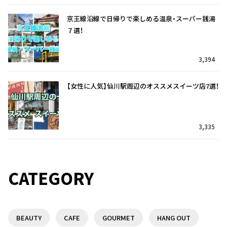
京王線沿線で日帰りで楽しめる温泉・スーパー銭湯
７選！
3,394
【女性に人気】仙川駅周辺のオススメスイーツ店7選！
3,335
仙川駅を訪れたら迷わずココ！オススメのランチ7
調布駅前の複合商業施設『トリエ京王調布』を特集
選！
♪
CATEGORY
35
8
BEAUTY
CAFE
GOURMET
HANG OUT
調布駅前の複合商業施設『トリエ京王調布』を特集
京王線沿線で日帰りで楽しめる温泉・スーパー銭湯