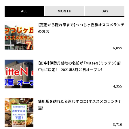
ALL
MONTH
DAY
【定番から隠れ家まで】つつじヶ丘駅オススメランチ
のお店
6,855
【府中】伊勢丹跡地の名前が『MitteN（ミッテン）府
中』に決定！ 2021年5月20日オープン！
4,355
仙川駅を訪れたら迷わずココ！オススメのランチ7
選！
3,710