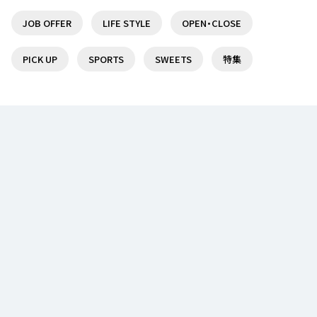
♪
７選！
JOB OFFER
LIFE STYLE
OPEN・CLOSE
19
3
PICK UP
SPORTS
SWEETS
特集
京王線沿線で日帰りで楽しめる温泉・スーパー銭湯
【京王線】調布駅周辺のスーパーマーケット情報まと
７選！
め【調布駅】
19
3
聖蹟桜ヶ丘駅でオススメのランチ5選♪
仙川駅を訪れたら迷わずココ！オススメのランチ7
選！
15
3
ランチならここ！分倍河原駅周辺のオススメランチ
【定番から隠れ家まで】つつじヶ丘駅オススメランチ
５選！
のお店